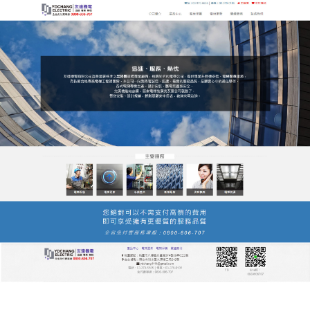
友達電梯公司服務站
月份:
2021 年 4 月
不斷勇於探討和實踐電梯的專
業化道路
台北友達電梯公司服務站專注
昇降機
等，推薦公司具
有最先進的機械設備和專業科技人員，在經營過程
中，以優良的職業道德、一流的商業信譽、高品質的