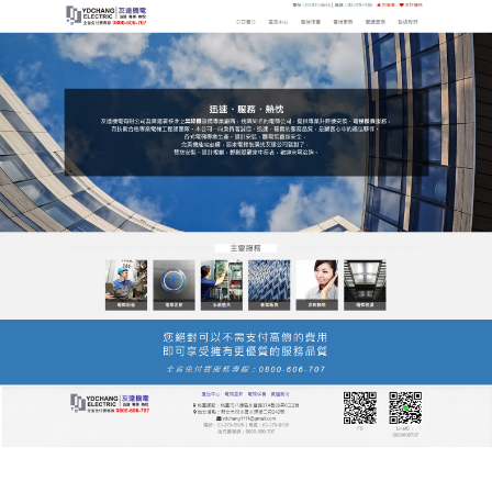
友達電梯公司服務站
月份:
2022 年 4 月
安全又可靠，電梯桃園電梯
黑馬之姿，逆勢上揚，
桃園電梯
是一家集電梯研發、
設計、生產、銷售、安裝及維保為一體的現代化綜合
型電梯服務商，產品覆蓋住宅、辦公大樓、商場、飯
店、醫院、高鐵等場所，現時，，已躋身電梯行業十
强，電梯自主品牌第一。