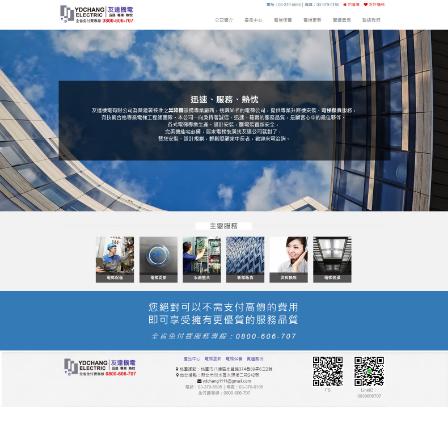
友達電梯公司服務站
月份:
2025 年 12 月
老舊電梯升級不用愁，友達電
梯公司服務站翻新改造方案讓
建築煥然一新
許多老舊建築面臨電梯老化問題：速度慢、噪音大、
安全隱患多，友達
電梯公司
服務站推出舊梯翻新服