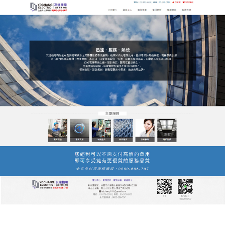
友達電梯公司服務站
公司提供全方位的解決方案及
先進的技術支援
城市的飛速發展，
昇降機
成為人們生活不可或缺的“交
通工具”，友達電梯公司服務站以帶給客戶運行穩定、
質感一流、美觀精緻的產品為首要目標，始終將電梯
作為人與科技溝通的橋樑，給溫馨雅居營造流年無
恙、歲月留香的情懷。
發
分
2021 年 3 月 3 日
昇降機
佈
類