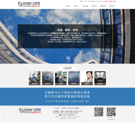
友達電梯公司服務站
以過硬的質量，贏得了廣大新
老客戶的好評
友達電梯公司服務站自成立以來一直秉承引以為傲的
工業科技精神，不斷吸收國外先進科技經驗，品質極
速上升，突破了
昇降機
生產中眾多的科技瓶頸，使公
司生產的電梯以高效節能、安全可靠的特點著稱，相
信我們所堅持、努力的都是為了顧客的權益，我們還
會不斷持續將最完整的服務提供給大家。
發
分
2020 年 10 月 16 日
昇降機