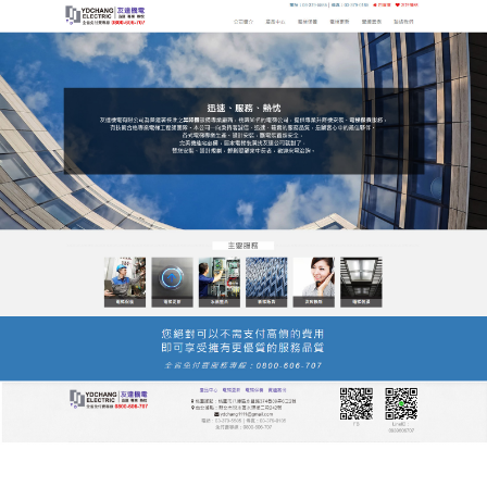
友達電梯公司服務站
月份:
2021 年 8 月
跨越過去已有的成績，站得高
望得遠才能成就未來
電梯的發明造就現代都市，永遠改變我們的生活管
道，友達電梯公司服務站
電梯保養
秉持著誠信、迅
速、確實的服務品質，積極進取，開拓創新，使自動