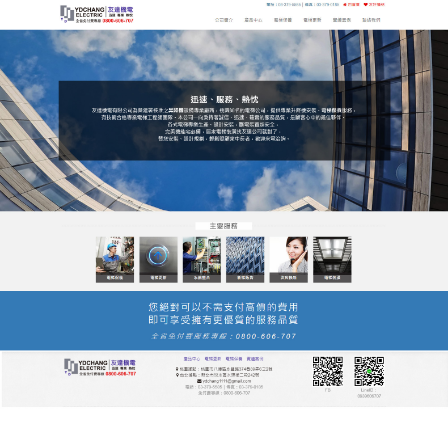
友達電梯公司服務站
友達升降機公司讓你舒適每一
層，平安每一步
友達電梯公司以客戶為中心，秉著“想客戶之所想、急
客戶之所需”的經營理念，樓宇綜合管理解決方案，
升
降機
是針對樓宇和建築群，採用雲平台的管道，提供
安防管理、能源管理和設備管理三方面的統一服務，
通過專業服務來贏得客戶對升降機品牌的信任和更大
程度的認同，成為全球電梯行業著名品牌，
作
發
分
admin
2021 年 8 月 9 日
升降機