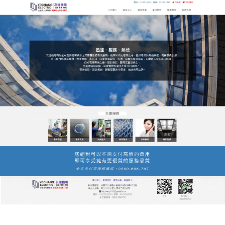
友達電梯公司服務站
月份:
2026 年 1 月
友達電梯公司服務站是綠色節
能先驅，為永續建築注入新動
力
在全球低碳趨勢下，友達
電梯公司
服務站積極推動環
保技術創新，我們研發的能源回饋系統可將電梯運行