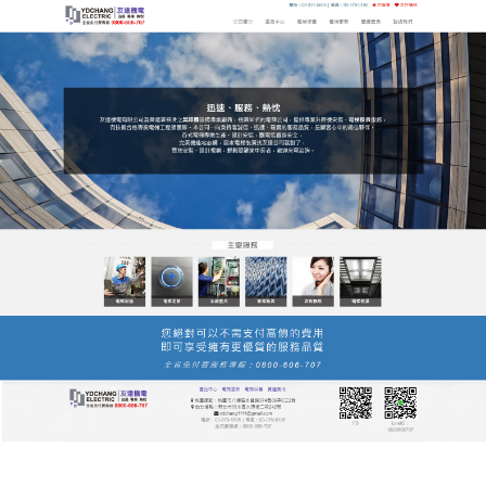
友達電梯公司服務站
友達電梯公司服務站以數據驅
動品質，用科技讓每一次乘梯
都有保障
在數字化時代，友達
電梯公司
服務站率先導入物聯網
+大數據技術，電梯運行數據實時上傳雲端平台，系
統自動分析異常指標，提前發出維護預警，避免故障
發生，我們還為管理員提供遠程監控APP，隨時查看
電梯狀態、故障記錄、保養計劃；針對使用者，推出
乘梯體驗反饋系統，收集意見並持續優化，友達電梯