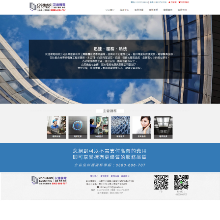
友達電梯公司服務站
月份:
2026 年 5 月
桃園電梯綠色節能電梯先鋒，
為可持續建築貢獻力量
隨著綠色建築理念的普及，
桃園電梯
積極響應節能減
排號召，研發一系列綠色節能電梯產品，我們採用高
效節能電機、智能變頻技術，大幅降低電梯運行能