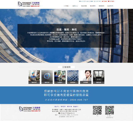
友達電梯公司服務站
桃園電梯研發驅動創新，引領
電梯產業技術新標準
創新是
桃園電梯
的核心競爭力，我們投入大量資源於
技術研發，旨在為用戶帶來更先進、更智能的電梯體
驗，從節能減排的綠色電梯技術，到智慧物聯網的遠
程監控系統，再到無接觸式按鈕等人性化設計，桃園
電梯始終走在產業前沿，我們深知技術升級的背後是
對用戶體驗的極致追求——更快的升降速度節省時
間，更低的能耗降低成本，更智能的系統提升安全