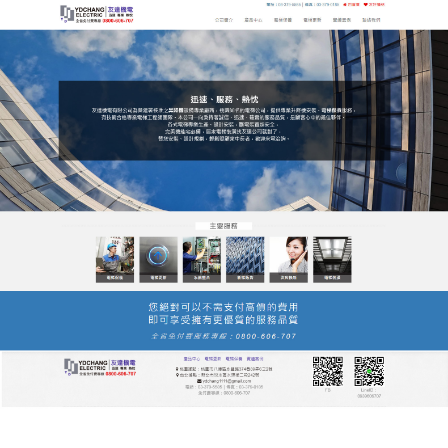
友達電梯公司服務站
月份:
2022 年 3 月
桃園電梯能够為客戶提供全方
位的解決方案及先進的技術支
援
桃園電梯
是專業從事升降機技術研發、生產、銷售、
安裝、改造、維修及保養為一體的高新科技企業，打