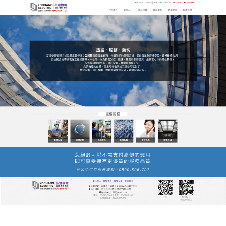
友達電梯公司服務站
桃園電梯能够為客戶提供全方
位的解決方案及先進的技術支
援
桃園電梯
是專業從事升降機技術研發、生產、銷售、
安裝、改造、維修及保養為一體的高新科技企業，打
造追求卓越的員工隊伍，塑造精品工程，憑藉完善的
服務體系能够為客戶提供全方位、高品質的專業技術
支援，讓老弱病殘孕等特殊群體不再“望樓興歎”；讓
廣大住戶不再“聞梯色變”，給全球電梯市場格局帶來