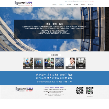
友達電梯公司服務站
竭力打造自身品牌形象，電梯
保養為人們的出入平安保駕護
航
友達電梯公司始終堅持以人為本，為員工提供有競爭
力的薪酬，完善的福利，良好的培訓，發展空間廣
闊，以
電梯保養
服務作為立足點，能滿足客戶多樣化
的需求，憑藉優質安全的產品和對客戶認真負責的服
務態度，產品廣受讚譽，深受國內外客戶的歡迎。