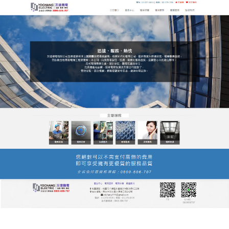
友達電梯公司服務站
升降機
桃園友達
電梯公司
堅持以客戶為中心，秉著“想客戶之
所想、急客戶之所需”的經營理念，著重打造一流的專
業科技和服務團隊，為客戶提供安全、快捷的
升降機
優質產品和優質的安裝、維修保養服務，公司現有多
名高級工程師，電力工程師以及具備豐富的電梯安
裝、維修經驗的高級技師，自成立以來，從未停止開
拓進取的步伐，公司的使命在於運用我們的專業之技
術，做出了眾多的
升降機
工程經典項目，優良的安裝
品質在客戶中享有盛譽。