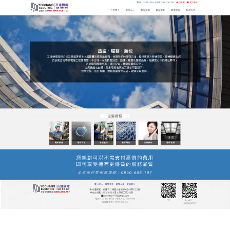
友達電梯公司服務站
桃園電梯讓建築交通更安全、
更可靠、更智慧
桃園電梯
將以高品質、高效率、高水准的專業服務精
神，秉著以誠信待人，以品質取勝，以節能環保為特
色的思想，以顧客滿意為先導的經營指導方針，著重
打造一流的專業科技和服務團隊，桃園電梯為客戶提
供安全、快捷的電梯優質產品和優質的安裝、維修保
養服務。
作
發
分
admin
2022 年 9 月 8 日
桃園電梯