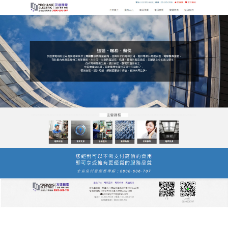
友達電梯公司服務站
友達電梯公司服務站可實現開
門最大化，方便輪椅通行
友達
電梯公司
服務站外觀簡潔，整體無螺釘外露，乾
淨的井道佈局為乘客提供了良好視野；層門設計精巧
緊湊，實用轎厢截面為八邊形，隱藏式對重與線纜，
縮小了立柱截面，提高了井道利用率，能够實現轎厢
面積最大化。電梯運輸是大廈生活百年大業，友達電
梯公司服務站堅持以謹慎週詳、全方位正確完善規
劃，來落實各項成果。創造都會裡稀有尊貴價值居住